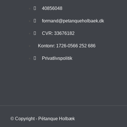
40856048
formand@petanqueholbaek.dk
CVR: 33676182
Kontonr: 1726-0566 252 686
Privatlivspolitik
© Copyright - Pétanque Holbæk